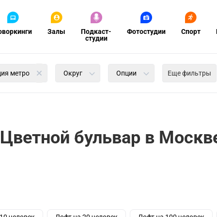
оворкинги
Залы
Подкаст-
Фотостудии
Спорт
студии
ция метро
Округ
Опции
Еще фильтры
 Цветной бульвар в Москв