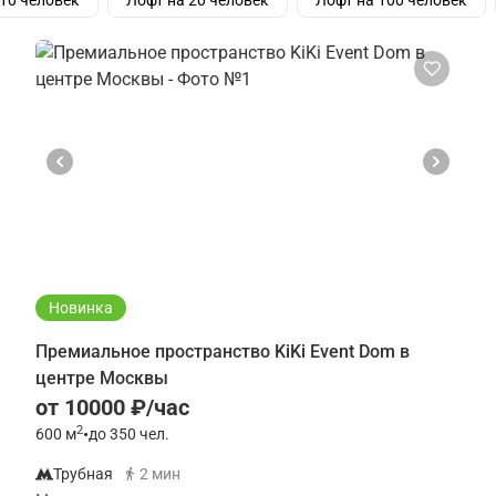
 10 человек
Лофт на 20 человек
Лофт на 100 человек
Новинка
Премиальное пространство KiKi Event Dom в
центре Москвы
от 10000 ₽/час
2
600
м
•
до 350 чел.
Трубная
2 мин