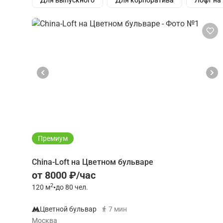
Для выпускного
Для корпоратива
Лофт на
Премиум
China-Loft на Цветном бульваре
от 8000 ₽/час
2
120
м
•
до 80 чел.
Цветной бульвар
7 мин
Москва