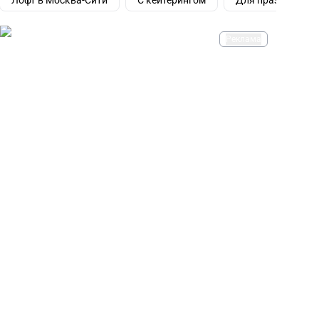
Лофт в Москва-Сити
С кейтерингом
Для праздника
Реклама