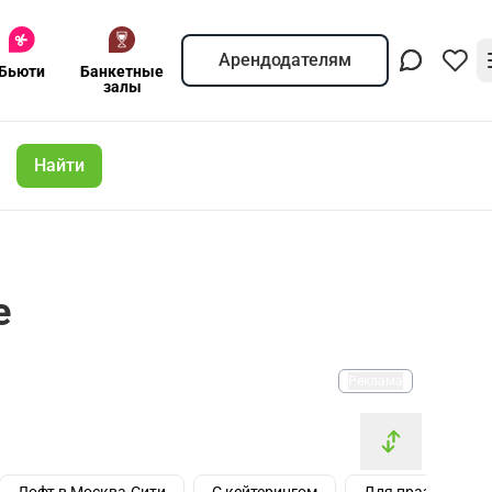
Арендодателям
Бьюти
Банкетные
залы
Найти
е
Реклама