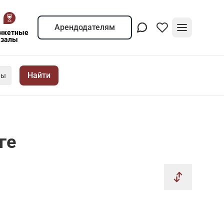
Арендодателям
нкетные
залы
Найти
ры
ге