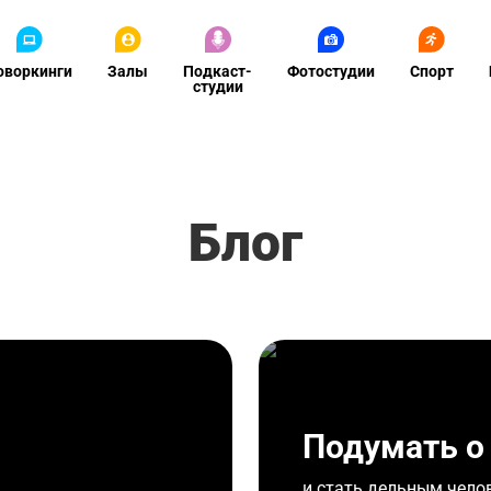
оворкинги
Залы
Подкаст-
Фотостудии
Спорт
студии
Блог
Подумать о 
и стать дельным чело