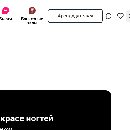
Арендодателям
Бьюти
Банкетные
залы
красе ногтей
веком