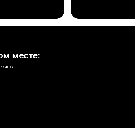
ом месте:
еринга