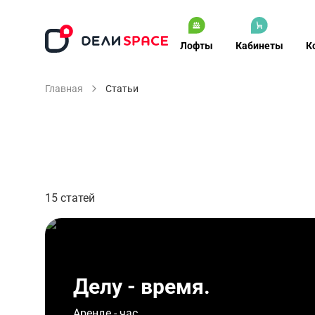
Лофты
Кабинеты
К
Главная
Статьи
15
статей
Делу - время.
Аренде - час.