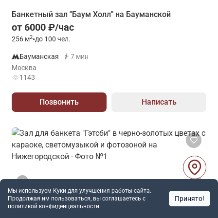
Банкетный зал "Баум Холл" на Бауманской
от 6000 ₽/час
2
256
м
•
до 100 чел.
Бауманская
7 мин
Москва
1143
Позвонить
Написать
Мы используем Куки для улучшения работы сайта.
Принято!
Продолжая им пользоваться, вы соглашаетесь c
политикой конфиденциальности.