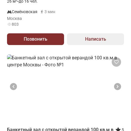
2
26
м
•
до 16 чел.
Семёновская
3 мин
Москва
803
Позвонить
Написать
Банкетный зал с oткрытой вeрaндой 100 кв.м в
5