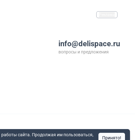
Реклама
info@delispace.ru
вопросы и предложения
+7 495 212 11 55
по вопросам сотрудничества
 работы сайта. Продолжая им пользоваться,
Принято!
ния по округам