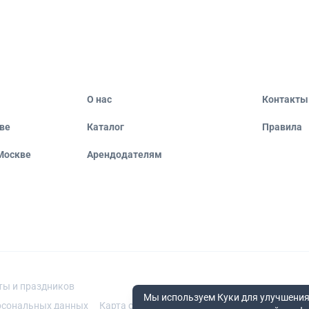
О нас
Контакты
ве
Каталог
Правила
Москве
Арендодателям
ты и праздников
Мы используем Куки для улучшения
рсональных данных
Карта сайта
Помещения по метро
Помеще