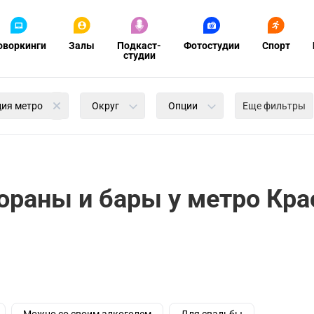
оворкинги
Залы
Подкаст-
Фотостудии
Спорт
студии
ция метро
Округ
Опции
Еще фильтры
ораны и бары у метро Кр