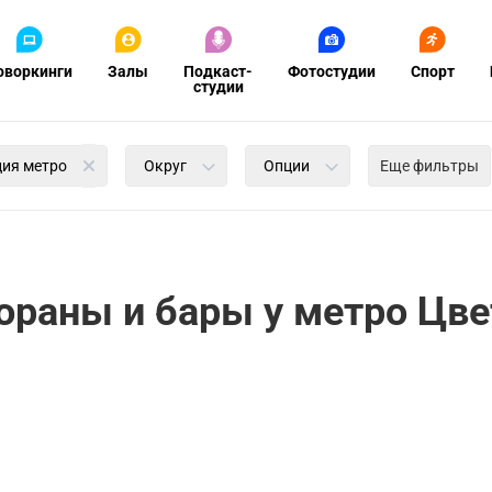
оворкинги
Залы
Подкаст-
Фотостудии
Спорт
студии
ция метро
Округ
Опции
Еще фильтры
ораны и бары у метро Цве