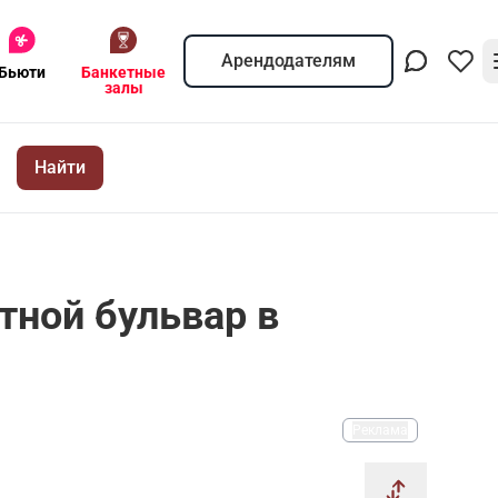
Арендодателям
Бьюти
Банкетные
залы
Найти
тной бульвар в
Реклама