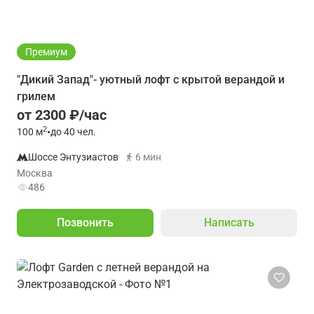
Премиум
"Дикий Запад"- уютный лофт с крытой верандой и
грилем
от 2300 ₽/час
2
100
м
•
до 40 чел.
Шоссе Энтузиастов
6 мин
Москва
486
Позвонить
Написать