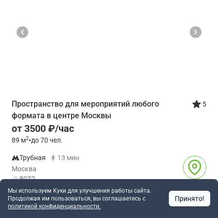
Пространство для мероприятий любого
5
формата в центре Москвы
от 3500 ₽/час
2
89
м
•
до 70 чел.
Трубная
13 мин
Москва
8022
Мы используем Куки для улучшения работы сайта.
Принято!
Продолжая им пользоваться, вы соглашаетесь c
Позвонить
Написать
политикой конфиденциальности.