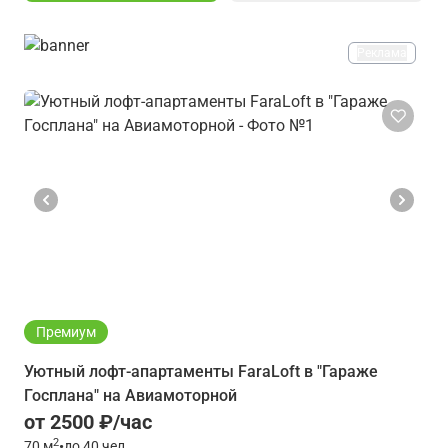
Реклама
Премиум
Уютный лофт-апартаменты FaraLoft в "Гараже
Госплана" на Авиамоторной
от 2500 ₽/час
2
70
м
•
до 40 чел.