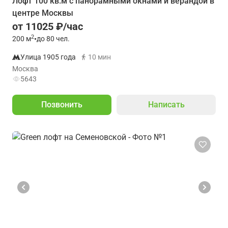
Лoфт 100 кв.м с панорамными окнами и верандой в
центре Москвы
от 11025 ₽/час
2
200
м
•
до 80 чел.
Улица 1905 года
10 мин
Москва
5643
Позвонить
Написать