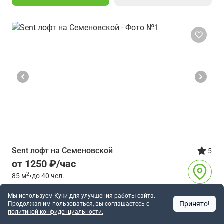
Sent лофт на Семеновской
5
от 1250 ₽/час
2
85
м
•
до 40 чел.
Семёновская
7 мин
Мы используем Куки для улучшения работы сайта.
Принято!
Продолжая им пользоваться, вы соглашаетесь c
Москва
политикой конфиденциальности.
5741