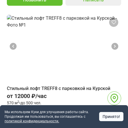
Стильный лофт TREFF8 с парковкой на Курской
от 12000 ₽/час
2
570
м
•
до 500 чел.
Мы используем Куки для улучшения работы сайта.
Курская
Принято!
Продолжая им пользоваться, вы соглашаетесь c
Москва
политикой конфиденциальности.
2966