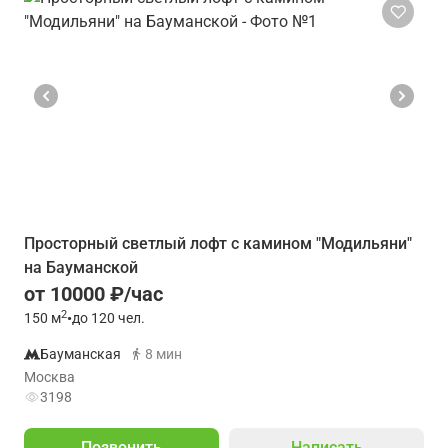
Просторный светлый лофт с камином "Модильяни"
на Бауманской
от 10000 ₽/час
2
150
м
•
до 120 чел.
Бауманская
8 мин
Москва
3198
Позвонить
Написать