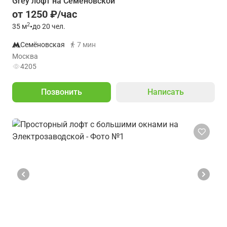
Grey лофт на Семеновской
от 1250 ₽/час
2
35
м
•
до 20 чел.
Семёновская
7 мин
Москва
4205
Позвонить
Написать