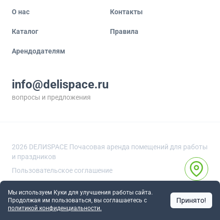
О нас
Контакты
Каталог
Правила
Арендодателям
info@delispace.ru
вопросы и предложения
+7 495 212 11 55
по вопросам сотрудничества
2026
DEЛИSPACE Почасовая аренда помещений для работы
и праздников
Пользовательское соглашение
Политика обработки персональных данных
Карта сайта
Мы используем Куки для улучшения работы сайта.
Принято!
Продолжая им пользоваться, вы соглашаетесь c
Помещения по метро
Помещения по округам
политикой конфиденциальности.