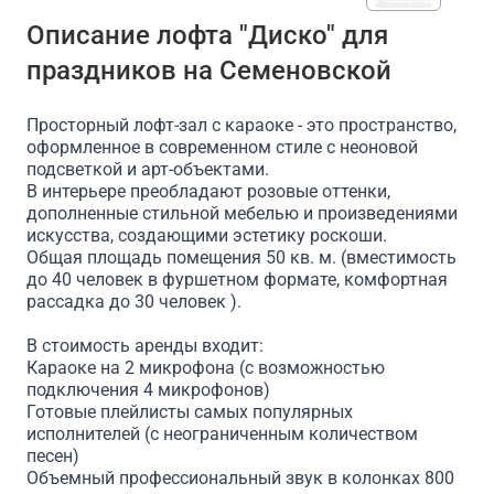
На площадке есть
Описание лофта "Диско" для
праздников на Семеновской
Проектор
Доступ в интернет/Wi-Fi
Парковка
Просторный лофт-зал с караоке - это пространство,
оформленное в современном стиле с неоновой
подсветкой и арт-объектами.
В интерьере преобладают розовые оттенки,
дополненные стильной мебелью и произведениями
искусства, создающими эстетику роскоши.
Общая площадь помещения 50 кв. м. (вместимость
до 40 человек в фуршетном формате, комфортная
рассадка до 30 человек ).
В стоимость аренды входит:
Караоке на 2 микрофона (с возможностью
подключения 4 микрофонов)
Готовые плейлисты самых популярных
исполнителей (с неограниченным количеством
песен)
Объемный профессиональный звук в колонках 800