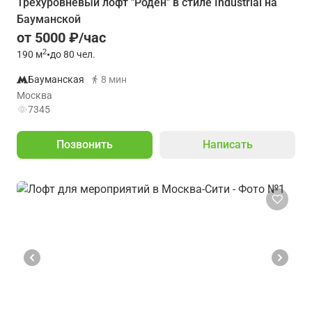
Трёхуровневый лофт "Роден" в стиле Industrial на
Бауманской
от 5000 ₽/час
2
190
м
•
до 80 чел.
Бауманская
8 мин
Москва
7345
Позвонить
Написать