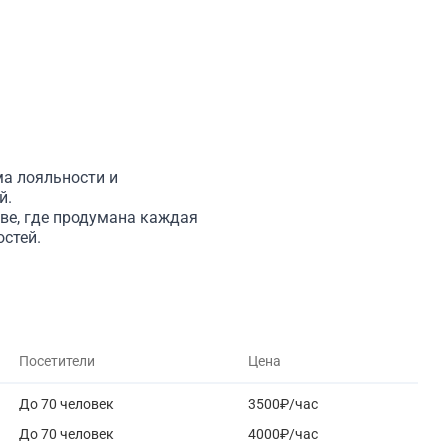
ма лояльности и
й.
ве, где продумана каждая
стей.
Посетители
Цена
До 70 человек
3500₽/час
До 70 человек
4000₽/час