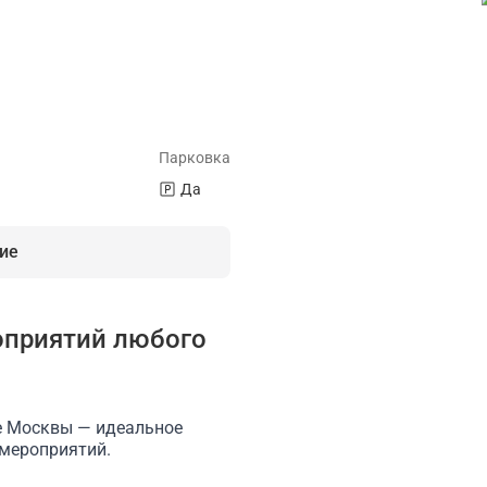
Парковка
Да
ие
оприятий любого
/Wi-Fi
Парковка
Кухня
Можно приносить свои напитки
е Москвы — идеальное
 мероприятий.