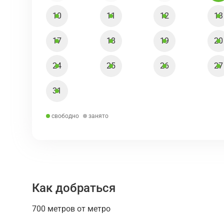
10
11
12
13
17
18
19
20
24
25
26
27
31
свободно
занято
Как добраться
700 метров от метро