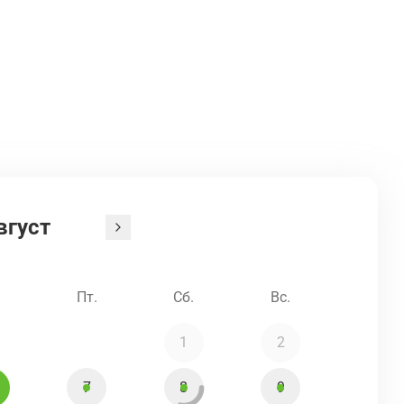
вгуст
.
Пт.
Сб.
Вс.
1
2
7
8
9