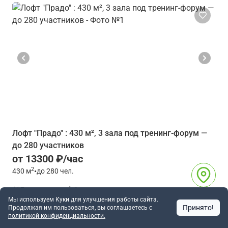
Лофт "Прадо" : 430 м², 3 зала под тренинг-форум —
до 280 участников
от 13300 ₽/час
2
430
м
•
до 280 чел.
Бауманская
8 мин
Мы используем Куки для улучшения работы сайта.
Москва
Принято!
Продолжая им пользоваться, вы соглашаетесь c
1980
политикой конфиденциальности.