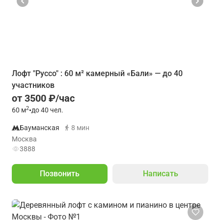
Лофт "Руссо" : 60 м² камерный «Бали» — до 40
участников
от 3500 ₽/час
2
60
м
•
до 40 чел.
Бауманская
8 мин
Москва
3888
Позвонить
Написать