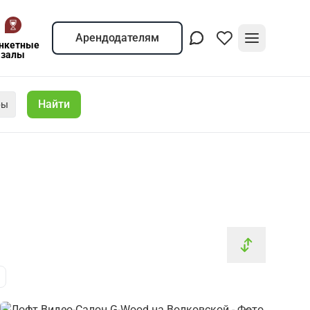
Арендодателям
нкетные
залы
Найти
ры