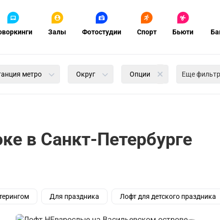
оворкинги
Залы
Фотостудии
Спорт
Бьюти
Ба
танция метро
Округ
Опции
Еще фильт
оке в Санкт-Петербурге
терингом
Для праздника
Лофт для детского праздника