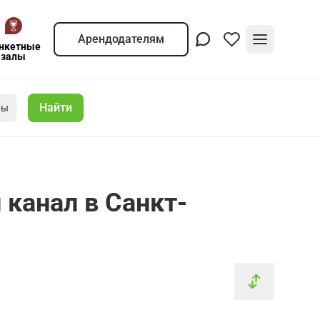
Арендодателям
нкетные
залы
Найти
ры
 канал в Санкт-