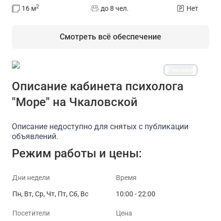
2
16
м
до 8 чел.
Нет
Смотреть всё обеспечение
Реклама
На площадке есть
Описание кабинета психолога
"Море" на Чкаловской
Доступ в интернет/Wi-Fi
Магнитная маркерная дос
Описание недоступно для снятых с публикации
объявлений.
Режим работы и цены:
Дни недели
Время
Пн, Вт, Ср, Чт, Пт, Сб, Вс
10:00 - 22:00
Посетители
Цена