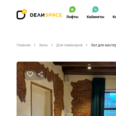
Лофты
Кабинеты
К
Главная
Залы
Для семинаров
Зал для масте