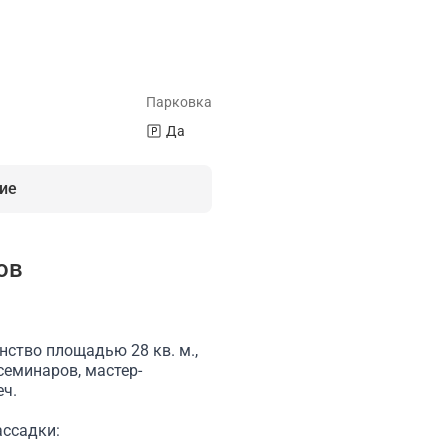
Парковка
Да
ие
ов
напитки
Недорого
Магнитная маркерная доска
Флипча
нство площадью 28 кв. м.,
семинаров, мастер-
еч.
ассадки: