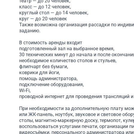
театр — до 20 человек,
класс — до 12 человек,
круглый стол — до 14 человек,
круг — до 20 человек
Также возможна организация рассадки по индив
заданию.
В стоимость аренды входит
подготовленный зал на выбранное время,
30 технических минут до начала и после окончан
необходимое количество столов и стульев,
флипчарт без бумаги,
коврики для йоги,
помощь администратора,
подключение оборудования,
Wi-Fi,
проводной интернет для проведения трансляций и
При необходимости за дополнительную плату мож
или ЖК-панель, ноутбук, звуковое и световое обо
столы, магнитно-маркерную доску, термопот, кулер
воспользоваться услугами печати, организации пи
видеосъёмки, персонального администратора ил