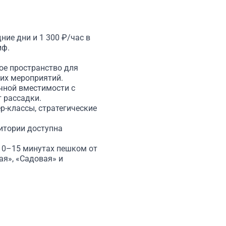
дние дни и 1 300 ₽/час в
иф.
ое пространство для
ких мероприятий.
ичной вместимости с
 рассадки.
р-классы, стратегические
ритории доступна
10–15 минутах пешком от
ая», «Садовая» и