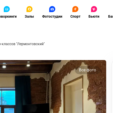
оворкинги
Залы
Фотостудии
Спорт
Бьюти
Ба
р-классов "Лермонтовский"
Все фото