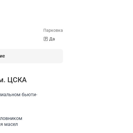
Парковка
Да
ие
м. ЦСКА
миальном бьюти-
Кухня
Можно приносить свои напитки
Бар
Стулья
оловником
ия масел