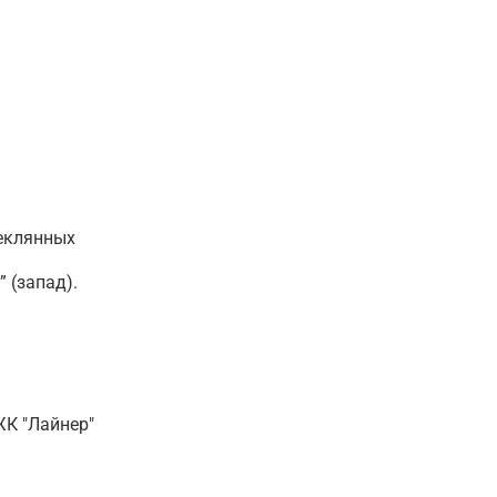
теклянных
” (запад).
ЖК "Лайнер"