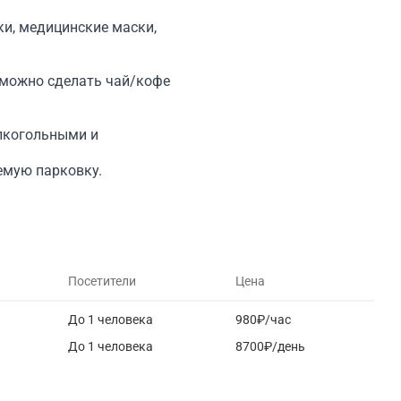
ки, медицинские маски,
 можно сделать чай/кофе
алкогольными и
емую парковку.
Посетители
Цена
До 1 человека
980₽/час
До 1 человека
8700₽/день