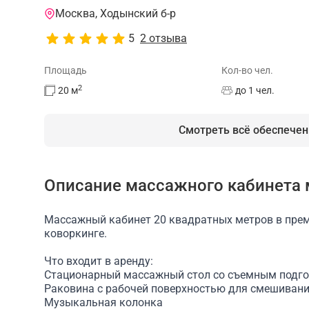
Москва, Ходынский б-р
5
2 отзыва
Площадь
Кол-во чел.
2
20
м
до 1 чел.
Смотреть всё обеспечен
Описание массажного кабинета 
На площадке есть
Массажный кабинет 20 квадратных метров в пре
Массажный стол
Доступ в интернет/Wi-Fi
коворкинге.
Что входит в аренду:
Стационарный массажный стол со съемным подг
Раковина с рабочей поверхностью для смешиван
Музыкальная колонка