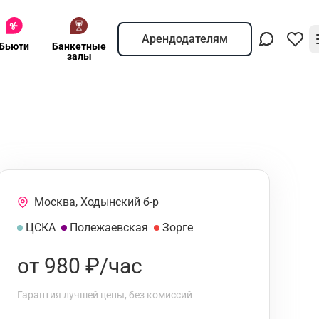
Арендодателям
Бьюти
Банкетные
залы
Москва, Ходынский б-р
ЦСКА
Полежаевская
Зорге
от 980 ₽/час
Гарантия лучшей цены, без комиссий