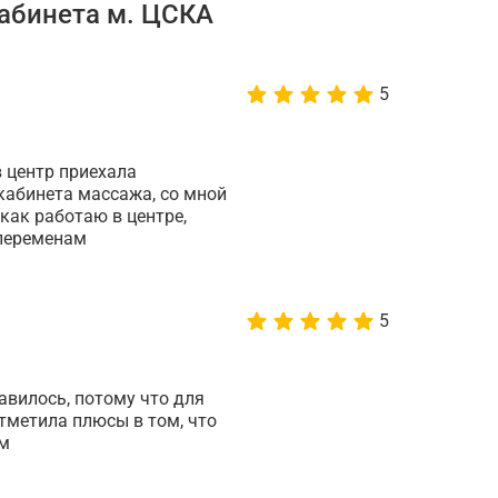
абинета м. ЦСКА
5
в центр приехала
кабинета массажа, со мной
как работаю в центре,
переменам
5
авилось, потому что для
отметила плюсы в том, что
ым