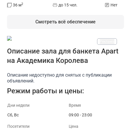
2
36
м
до 15 чел.
Нет
Смотреть всё обеспечение
Реклама
На площадке есть
Описание зала для банкета Apart
на Академика Королева
Проектор
Доступ в интернет/Wi-Fi
Можно принос
Описание недоступно для снятых с публикации
объявлений.
Режим работы и цены:
Дни недели
Время
Сб, Вс
09:00 - 23:00
Посетители
Цена