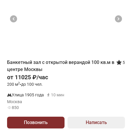
Банкетный зал с oткрытой вeрaндой 100 кв.м в
5
центре Москвы
от 11025 ₽/час
2
200
м
•
до 100 чел.
Улица 1905 года
10 мин
Москва
850
Позвонить
Написать