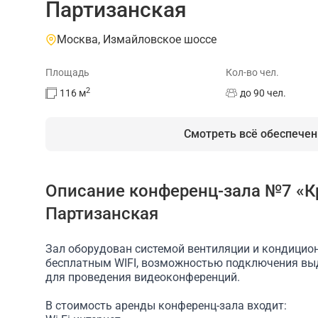
Партизанская
Москва, Измайловское шоссе
Площадь
Кол-во чел.
2
116
м
до 90 чел.
Смотреть всё обеспечен
Описание конференц-зала №7 «К
На площадке есть
Партизанская
Проектор
Доступ в интернет/Wi-Fi
Ко
Зал оборудован системой вентиляции и кондицион
бесплатным WIFI, возможностью подключения вы
для проведения видеоконференций.
В стоимость аренды конференц-зала входит: