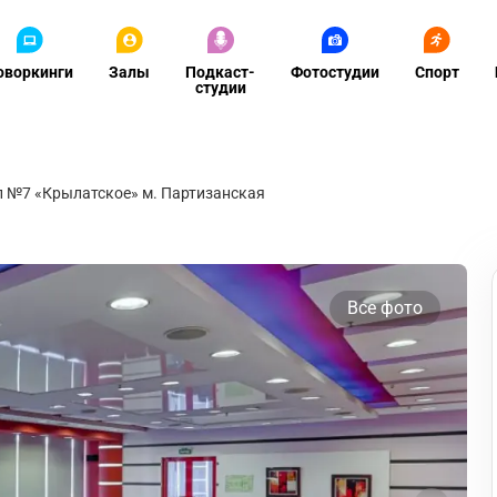
оворкинги
Залы
Подкаст-
Фотостудии
Спорт
студии
л №7 «Крылатское» м. Партизанская
Все фото