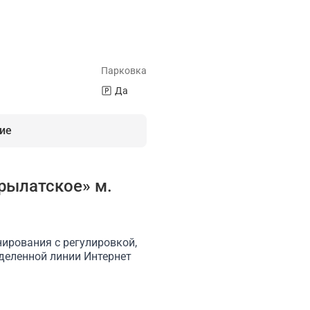
Парковка
Да
ие
рылатское» м.
ндиционер
Флипчарт
Стулья
Акустическая система: ко
ирования с регулировкой,
деленной линии Интернет