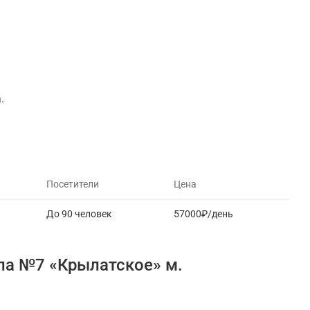
а.
Посетители
Цена
До 90 человек
57000₽/день
ла №7 «Крылатское» м.