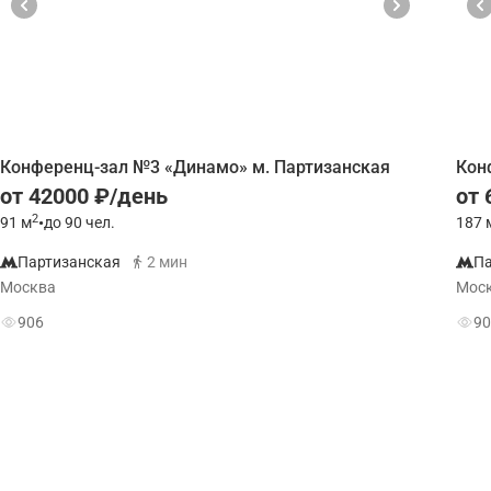
Конференц-зал №3 «Динамо» м. Партизанская
Кон
от 42000 ₽/день
от 
2
91
м
•
до 90 чел.
187
Партизанская
2 мин
Па
Москва
Мос
906
90