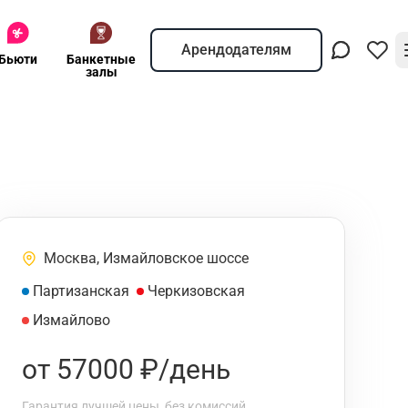
Арендодателям
Бьюти
Банкетные
залы
Москва, Измайловское шоссе
Партизанская
Черкизовская
Измайлово
от 57000 ₽/день
Гарантия лучшей цены, без комиссий