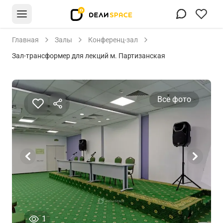
Главная
Залы
Конференц-зал
Зал-трансформер для лекций м. Партизанская
Все фото
человек просматривали это объявление сегод
1