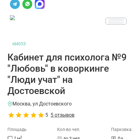
Реклама
id4053
Кабинет для психолога №9
"Любовь" в коворкинге
"Люди учат" на
Достоевской
Москва, ул Достоевского
5
5 отзывов
Площадь
Кол-во чел.
Парковка
2
7
м
до 3 чел.
Да