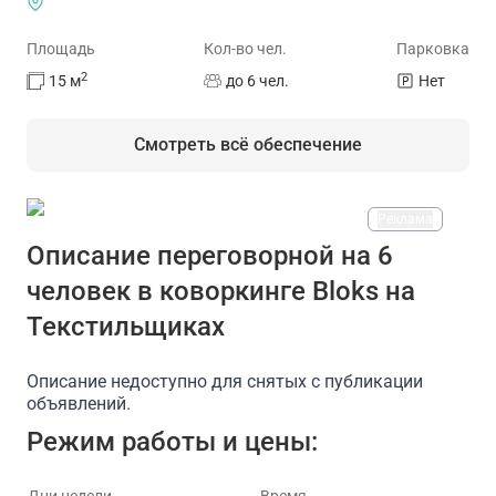
Площадь
Кол-во чел.
Парковка
2
15
м
до 6 чел.
Нет
Смотреть всё обеспечение
Реклама
На площадке есть
Описание переговорной на 6
человек в коворкинге Bloks на
Душевая
Проектор
Доступ в интернет/Wi-Fi
П
Текстильщиках
Описание недоступно для снятых с публикации
объявлений.
Режим работы и цены: