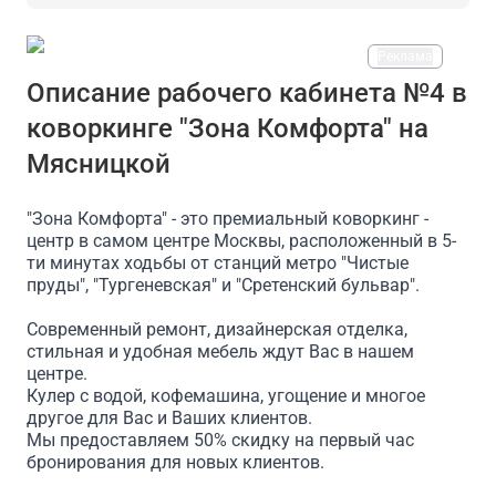
Реклама
На площадке есть
Описание рабочего кабинета №4 в
коворкинге "Зона Комфорта" на
Массажный стол
Проектор
Доступ в интернет/Wi
Мясницкой
"Зона Комфорта" - это премиальный коворкинг -
центр в самом центре Москвы, расположенный в 5-
ти минутах ходьбы от станций метро "Чистые
пруды", "Тургеневская" и "Сретенский бульвар".
Современный ремонт, дизайнерская отделка,
стильная и удобная мебель ждут Вас в нашем
центре.
Кулер с водой, кофемашина, угощение и многое
другое для Вас и Ваших клиентов.
Мы предоставляем 50% скидку на первый час
бронирования для новых клиентов.