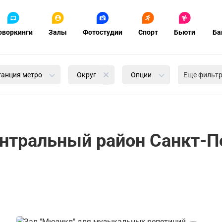
оворкинги
Залы
Фотостудии
Спорт
Бьюти
Ба
танция метро
Округ
Опции
Еще фильт
нтральный район Санкт-П