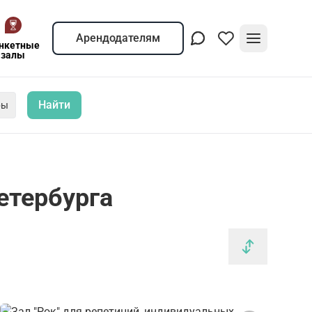
Арендодателям
нкетные
залы
Найти
ры
етербурга