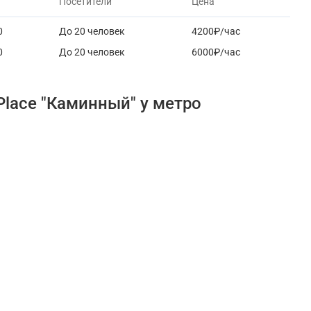
Посетители
Цена
0
До 20 человек
4200₽/час
0
До 20 человек
6000₽/час
lace "Каминный" у метро