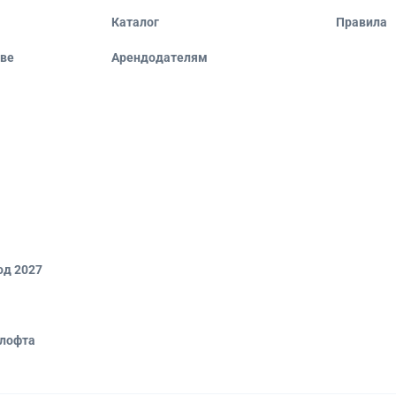
Каталог
Правила
кве
Арендодателям
од 2027
 лофта