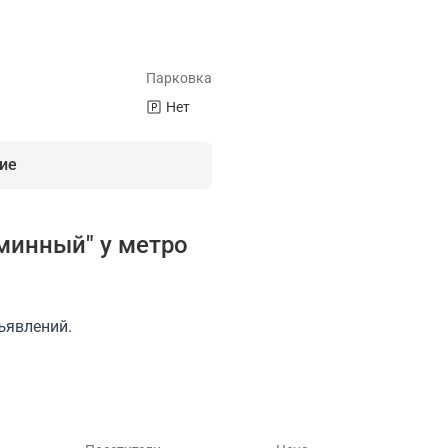
Парковка
Нет
ие
минный" у метро
/Wi-Fi
Парковка
Кухня
Можно приносить свои напитки
ъявлений.