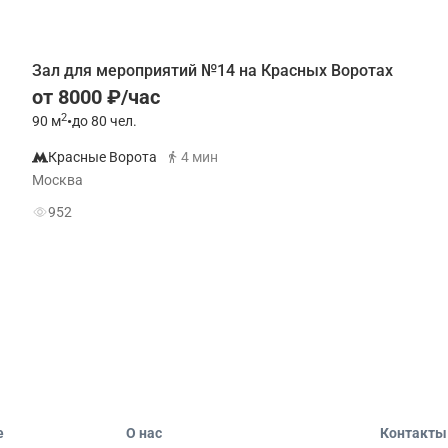
Зал для мероприятий №14 на Красных Воротах
от 8000 ₽/час
2
90
м
•
до 80 чел.
Красные Ворота
4 мин
Москва
952
е
О нас
Контакты