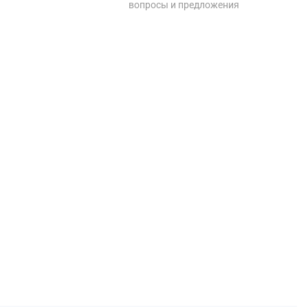
вопросы и предложения
+7 495 212 11 55
по вопросам сотрудничества