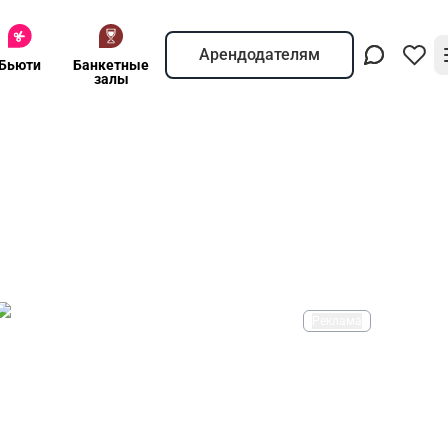
Арендодателям
Бьюти
Банкетные
залы
Реклама