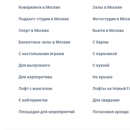
Коворкинги в Москве
Залы в Москве
Подкаст-студии в Москве
Фотостудии в Мос
Спорт в Москве
Бьюти в Москве
Банкетные залы в Москве
С баром
С настольными играми
С парковкой
Для выпускного
С кухней
Для корпоратива
На крыше
Лофт с мангалом
Лофты на Новый Г
С кейтерингом
Для свидания
Площадки для мероприятий
Почасовая аренда