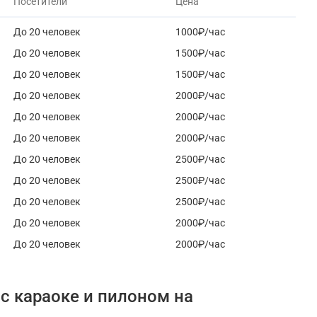
Посетители
Цена
До 20 человек
1000₽/час
До 20 человек
1500₽/час
До 20 человек
1500₽/час
До 20 человек
2000₽/час
До 20 человек
2000₽/час
До 20 человек
2000₽/час
До 20 человек
2500₽/час
До 20 человек
2500₽/час
До 20 человек
2500₽/час
До 20 человек
2000₽/час
До 20 человек
2000₽/час
 с караоке и пилоном на