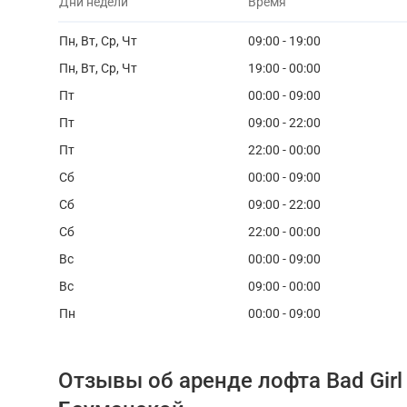
Дни недели
Время
Пн, Вт, Ср, Чт
09:00 - 19:00
Пн, Вт, Ср, Чт
19:00 - 00:00
Пт
00:00 - 09:00
Пт
09:00 - 22:00
Пт
22:00 - 00:00
Сб
00:00 - 09:00
Сб
09:00 - 22:00
Сб
22:00 - 00:00
Вс
00:00 - 09:00
Вс
09:00 - 00:00
Пн
00:00 - 09:00
Отзывы об аренде лофта Bad Girl