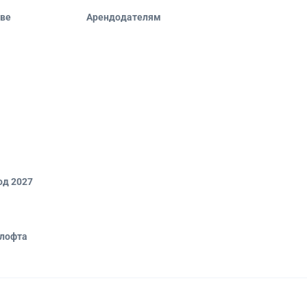
кве
Арендодателям
од 2027
 лофта