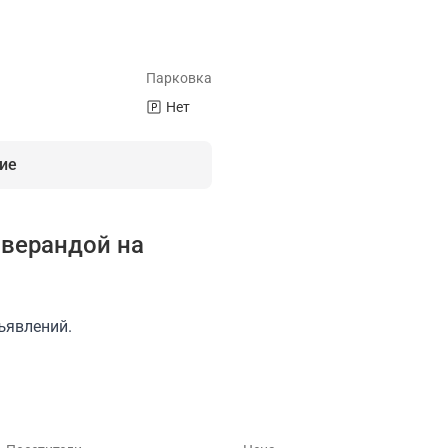
Парковка
Нет
ие
верандой на
 свои напитки
Бар
Караоке
Веранда
Лофт на 20 че
ъявлений.