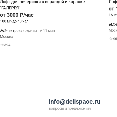
Лофт для вечеринки с верандой и караоке
Лоф
"ГАЛЕРЕЯ"
от 
от 3000 ₽/час
16
м
2
100
м
•
до 40 чел.
Се
Мос
Электрозаводская
11 мин
Москва
46
394
info@delispace.ru
вопросы и предложения
+7 495 212 11 55