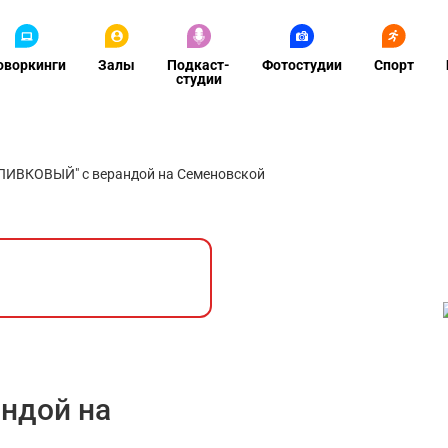
оворкинги
Залы
Подкаст-
Фотостудии
Спорт
студии
ЛИВКОВЫЙ" с верандой на Семеновской
ндой на