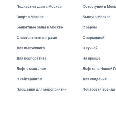
Подкаст-студии в Москве
Фотостудии в Мос
Спорт в Москве
Бьюти в Москве
Банкетные залы в Москве
С баром
С настольными играми
С парковкой
Для выпускного
С кухней
Для корпоратива
На крыше
Лофт с мангалом
Лофты на Новый Г
С кейтерингом
Для свидания
Площадки для мероприятий
Почасовая аренда