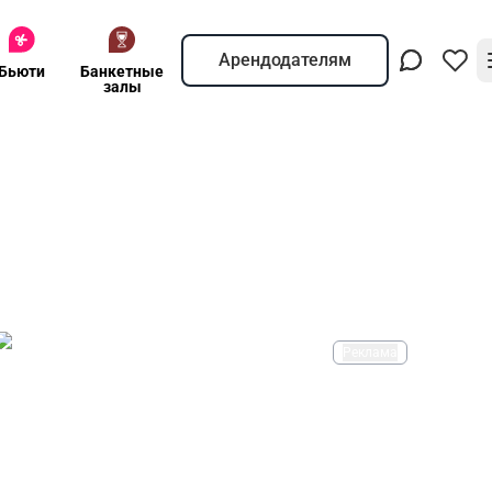
Арендодателям
Бьюти
Банкетные
залы
Реклама