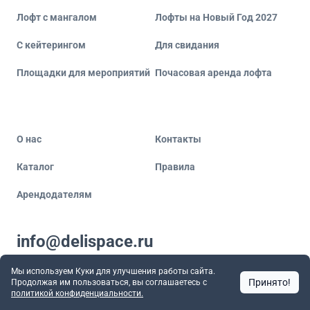
Лофт с мангалом
Лофты на Новый Год 2027
С кейтерингом
Для свидания
Площадки для мероприятий
Почасовая аренда лофта
О нас
Контакты
Каталог
Правила
Арендодателям
info@delispace.ru
вопросы и предложения
Мы используем Куки для улучшения работы сайта.
+7 495 212 11 55
Принято!
Продолжая им пользоваться, вы соглашаетесь c
по вопросам сотрудничества
политикой конфиденциальности.