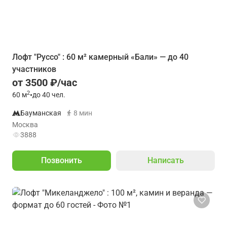
Лофт "Руссо" : 60 м² камерный «Бали» — до 40
участников
от 3500 ₽/час
2
60
м
•
до 40 чел.
Бауманская
8 мин
Москва
3888
Позвонить
Написать