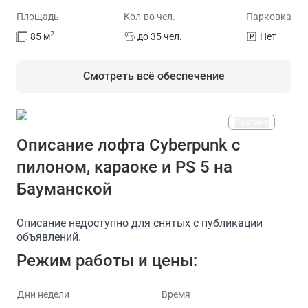
Площадь
Кол-во чел.
Парковка
2
85
м
до 35 чел.
Нет
Смотреть всё обеспечение
Реклама
На площадке есть
Описание лофта Cyberpunk с
пилоном, караоке и PS 5 на
Проектор
Доступ в интернет/Wi-Fi
Парковка
Бауманской
Описание недоступно для снятых с публикации
объявлений.
Режим работы и цены:
Дни недели
Время