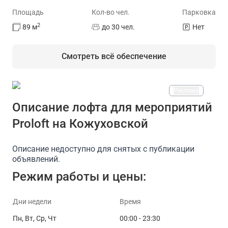
Площадь
Кол-во чел.
Парковка
2
89
м
до 30 чел.
Нет
Смотреть всё обеспечение
Реклама
На площадке есть
Описание лофта для мероприятий
Proloft на Кожуховской
Проектор
Доступ в интернет/Wi-Fi
Парковка
Описание недоступно для снятых с публикации
объявлений.
Режим работы и цены:
Дни недели
Время
Пн, Вт, Ср, Чт
00:00 - 23:30