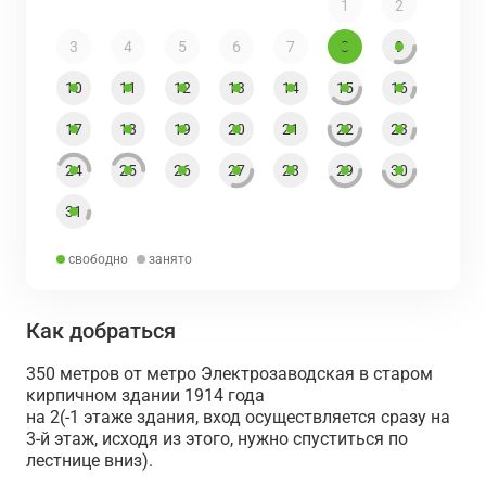
1
2
3
4
5
6
7
8
9
10
11
12
13
14
15
16
17
18
19
20
21
22
23
24
25
26
27
28
29
30
31
свободно
занято
Как добраться
350 метров от метро Электрозаводская в старом
кирпичном здании 1914 года
на 2(-1 этаже здания, вход осуществляется сразу на
3-й этаж, исходя из этого, нужно спуститься по
лестнице вниз).⁣⁣⠀