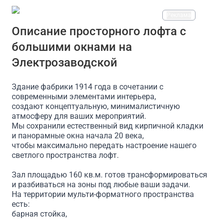
Реклама
На площадке есть
Описание просторного лофта с
большими окнами на
Проектор
Доступ в интернет/Wi-Fi
Парковка
Электрозаводской
Здание фабрики 1914 года в сочетании с
современными элементами интерьера,
создают концептуальную, минималистичную
атмосферу для ваших мероприятий.
Мы сохранили естественный вид кирпичной кладки
и панорамные окна начала 20 века,
чтобы максимально передать настроение нашего
светлого пространства лофт.
Зал площадью 160 кв.м. готов трансформироваться
и разбиваться на зоны под любые ваши задачи.
На территории мульти-форматного пространства
есть:
барная стойка,