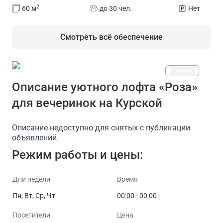
2
60
м
до 30 чел.
Нет
Смотреть всё обеспечение
Реклама
На площадке есть
Описание уютного лофта «Роза»
для вечеринок на Курской
Проектор
Доступ в интернет/Wi-Fi
Парковка
Описание недоступно для снятых с публикации
объявлений.
Режим работы и цены:
Дни недели
Время
Пн, Вт, Ср, Чт
00:00 - 00:00
Посетители
Цена