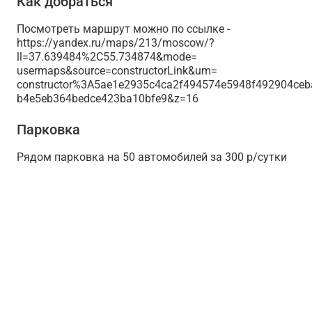
Как добраться
Посмотреть маршрут можно по ссылке -
https://yandex.ru/maps/213/moscow/?
ll=37.639484%2C55.734874&mode=
usermaps&source=constructorLink&um=
constructor%3A5ae1e2935c4ca2f494574e5948f492904ceb
b4e5eb364bedce423ba10bfe9&z=16
Парковка
Рядом парковка на 50 автомобилей за 300 р/сутки