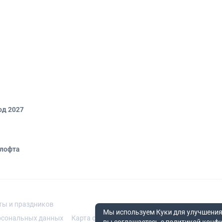
од 2027
 лофта
ты и праздников
Мы используем Куки для улучшения
рсональных данных
Карта сайта
Помещения по метро
Помеще