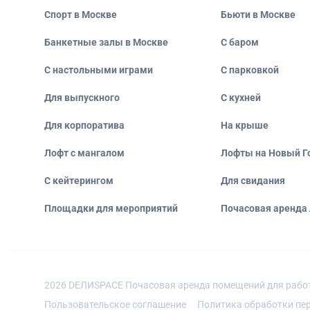
Спорт в Москве
Бьюти в Москве
Банкетные залы в Москве
С баром
С настольными играми
С парковкой
Для выпускного
С кухней
Для корпоратива
На крыше
Лофт с мангалом
Лофты на Новый Г
С кейтерингом
Для свидания
Площадки для мероприятий
Почасовая аренда
2026
DEЛИSPACE Почасовая аренда помещений для рабо
Пользовательское соглашение
Политика обработки пе