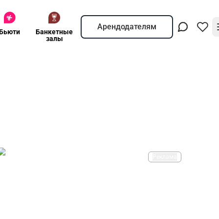
Арендодателям
Бьюти
Банкетные
залы
Реклама