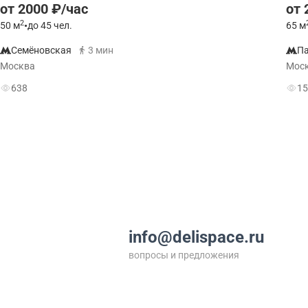
от 2000 ₽/час
от 
2
50
м
•
до 45 чел.
65
м
Семёновская
3 мин
Па
Москва
Мос
638
15
info@delispace.ru
вопросы и предложения
+7 495 212 11 55
по вопросам сотрудничества