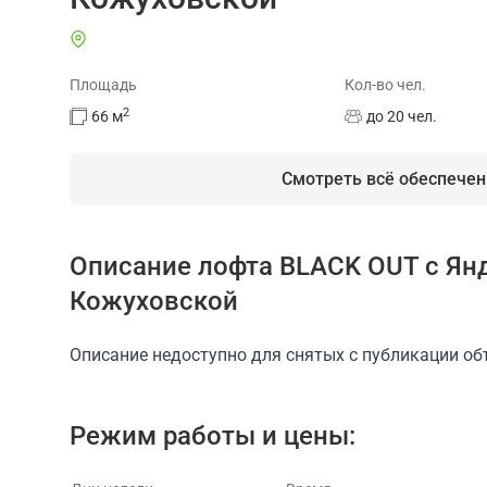
Площадь
Кол-во чел.
2
66
м
до 20 чел.
Смотреть всё обеспечен
Описание лофта BLACK OUT с Ян
На площадке есть
Кожуховской
Доступ в интернет/Wi-Fi
Парковка
Ку
Описание недоступно для снятых с публикации об
Режим работы и цены: