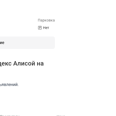
Парковка
Нет
ие
декс Алисой на
хня
Настольные игры
Можно приносить свои напитки
К
ъявлений.