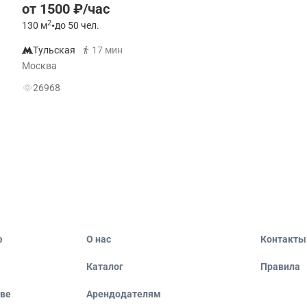
от 1500 ₽/час
2
130
м
•
до 50 чел.
Тульская
17 мин
Москва
26968
е
О нас
Контакты
Каталог
Правила
кве
Арендодателям