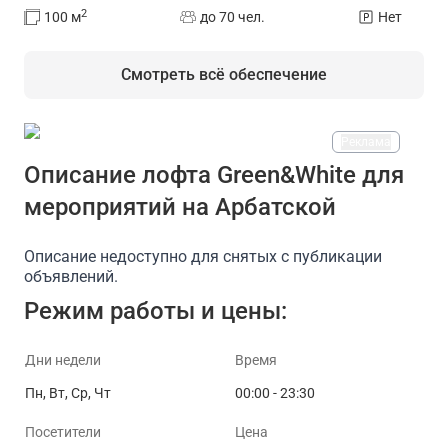
2
100
м
до 70 чел.
Нет
Смотреть всё обеспечение
Реклама
На площадке есть
Описание лофта Green&White для
мероприятий на Арбатской
Бар
Лофт на 10 человек
Лофт на 20 человек
Описание недоступно для снятых с публикации
объявлений.
Режим работы и цены:
Дни недели
Время
Пн, Вт, Ср, Чт
00:00 - 23:30
Посетители
Цена