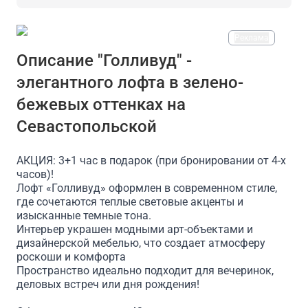
Реклама
На площадке есть
Описание "Голливуд" -
элегантного лофта в зелено-
Проектор
Доступ в интернет/Wi-Fi
Парковка
бежевых оттенках на
Севастопольской
АКЦИЯ: 3+1 час в подарок (при бронировании от 4-х
часов)!
Лофт «Голливуд» оформлен в современном стиле,
где сочетаются теплые световые акценты и
изысканные темные тона.
Интерьер украшен модными арт-объектами и
дизайнерской мебелью, что создает атмосферу
роскоши и комфорта
Пространство идеально подходит для вечеринок,
деловых встреч или дня рождения!