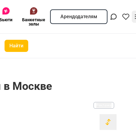
Арендодателям
Бьюти
Банкетные
залы
Найти
я в Москве
Реклама