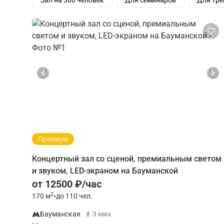
Зал на 300 человек
Для семинаров
Для тре
Премиум
Концертный зал со сценой, премиальным светом
и звуком, LED-экраном на Бауманской
от 12500 ₽/час
2
170
м
•
до 110 чел.
Бауманская
3 мин