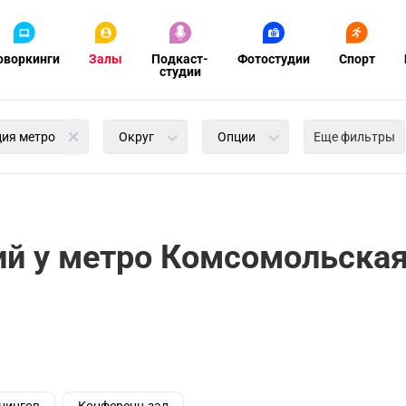
оворкинги
Залы
Подкаст-
Фотостудии
Спорт
студии
ция метро
Округ
Опции
Еще фильтры
ий у метро Комсомольска