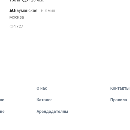
150
м
•
до 120 чел.
Бауманская
8 мин
Москва
1727
О нас
Контакты
ве
Каталог
Правила
кве
Арендодателям