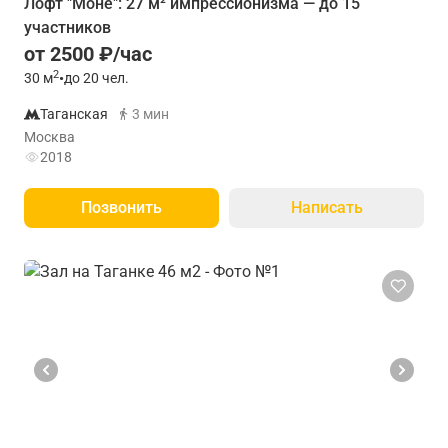
Лофт "Моне": 27 м² импрессионизма — до 15
участников
от 2500 ₽/час
2
30
м
•
до 20 чел.
Таганская
3 мин
Москва
2018
Позвонить
Написать