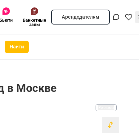
Арендодателям
Бьюти
Банкетные
залы
Найти
д в Москве
Реклама