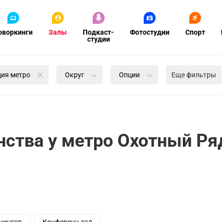
оворкинги
Залы
Подкаст-
Фотостудии
Спорт
студии
ция метро
Округ
Опции
Еще фильтры
нства у метро Охотный Ря