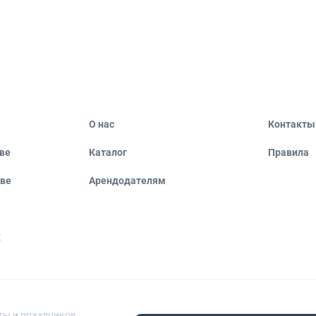
О нас
Контакты
ве
Каталог
Правила
кве
Арендодателям
к
ты и праздников