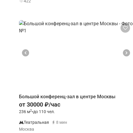
422
Большой конференц-зал в центре Москвы
от 30000 ₽/час
2
236
м
•
до 110 чел.
Театральная
8 мин
Москва