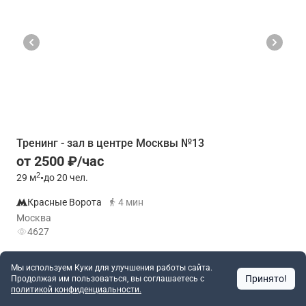
Тренинг - зал в центре Москвы №13
от 2500 ₽/час
2
29
м
•
до 20 чел.
Красные Ворота
4 мин
Москва
4627
Позвонить
Написать
Мы используем Куки для улучшения работы сайта.
Принято!
Продолжая им пользоваться, вы соглашаетесь c
политикой конфиденциальности.