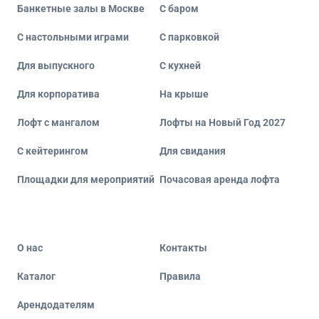
Банкетные залы в Москве
С баром
С настольными играми
С парковкой
Для выпускного
С кухней
Для корпоратива
На крыше
Лофт с мангалом
Лофты на Новый Год 2027
С кейтерингом
Для свидания
Площадки для мероприятий
Почасовая аренда лофта
О нас
Контакты
Каталог
Правила
Арендодателям