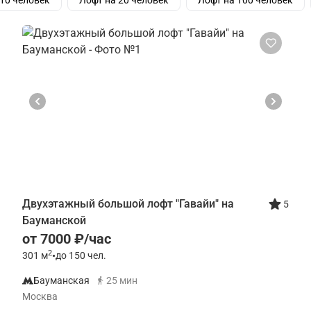
 10 человек
Лофт на 20 человек
Лофт на 100 человек
Двухэтажный большой лофт "Гавайи" на
5
Бауманской
от 7000 ₽/час
2
301
м
•
до 150 чел.
Бауманская
25 мин
Москва