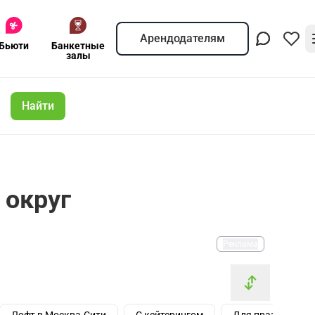
Арендодателям
Бьюти
Банкетные
залы
Найти
 округ
Реклама