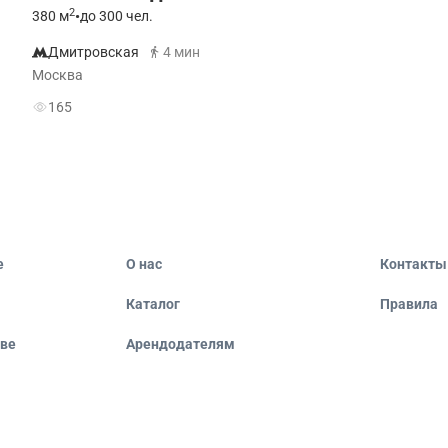
2
380
м
•
до 300 чел.
Дмитровская
4 мин
Москва
165
е
О нас
Контакты
Каталог
Правила
кве
Арендодателям