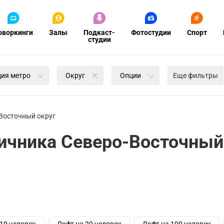
оворкинги
Залы
Подкаст-
Фотостудии
Спорт
студии
ция метро
Округ
Опции
Еще фильтры
Восточный округ
ичника Северо-Восточный