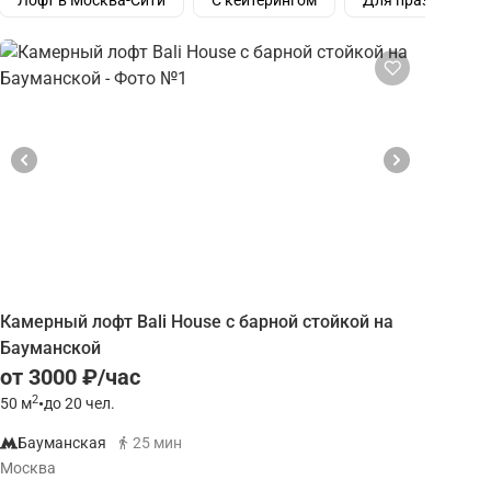
Лофт в Москва-Сити
С кейтерингом
Для праздника
Камерный лофт Bali House с барной стойкой на
Бауманской
от 3000 ₽/час
2
50
м
•
до 20 чел.
Бауманская
25 мин
Москва