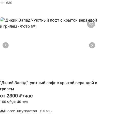
1630
"Дикий Запад"- уютный лофт с крытой верандой и
грилем
от 2300 ₽/час
2
100
м
•
до 40 чел.
Шоссе Энтузиастов
6 мин