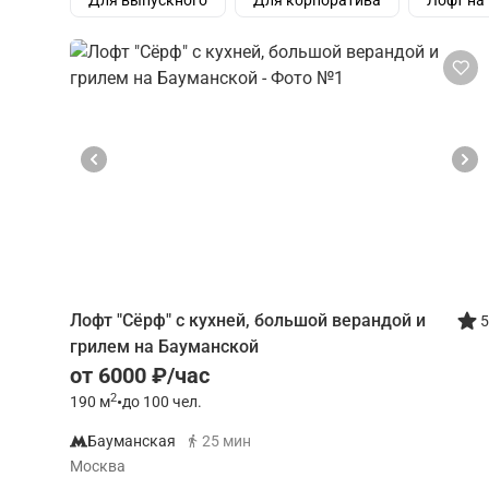
Для выпускного
Для корпоратива
Лофт на
Лофт "Сёрф" с кухней, большой верандой и
5
грилем на Бауманской
от 6000 ₽/час
2
190
м
•
до 100 чел.
Бауманская
25 мин
Москва