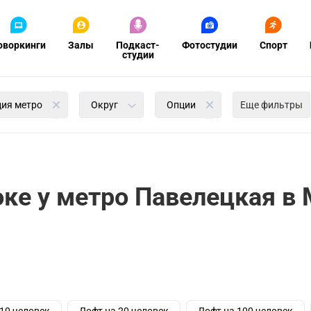
оворкинги
Залы
Подкаст-
Фотостудии
Спорт
студии
ция метро
Округ
Опции
Еще фильтры
оке у метро Павелецкая в