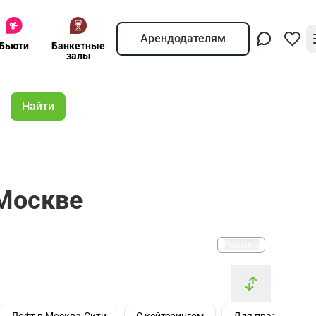
Арендодателям
Бьюти
Банкетные
залы
Найти
 Москве
Реклама