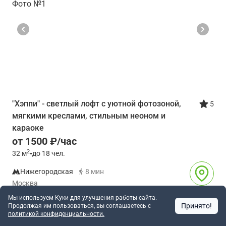
"Хэппи" - светлый лофт с уютной фотозоной,
5
мягкими креслами, стильным неоном и
караоке
от 1500 ₽/час
2
32
м
•
до 18 чел.
Нижегородская
8 мин
Москва
3727
Мы используем Куки для улучшения работы сайта.
Принято!
Продолжая им пользоваться, вы соглашаетесь c
политикой конфиденциальности.
Позвонить
Написать