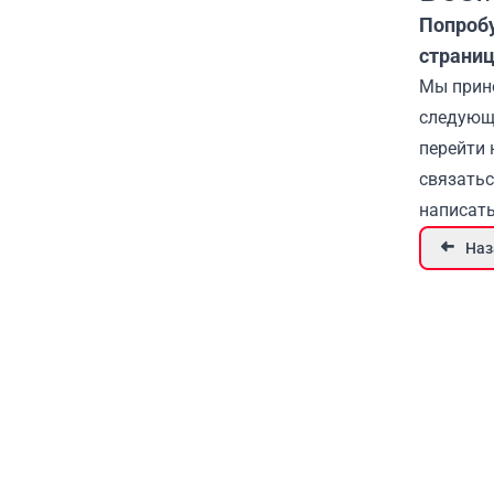
Попробу
страниц
Мы прино
следующи
перейти 
связатьс
написать
Наз