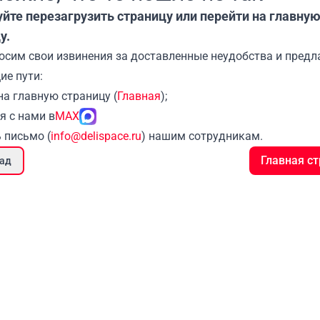
йте перезагрузить страницу или перейти на главну
у.
сим свои извинения за доставленные неудобства и предл
е пути:
на главную страницу (
Главная
);
я с нами в
MAX
 письмо (
info@delispace.ru
) нашим сотрудникам.
Главная с
ад